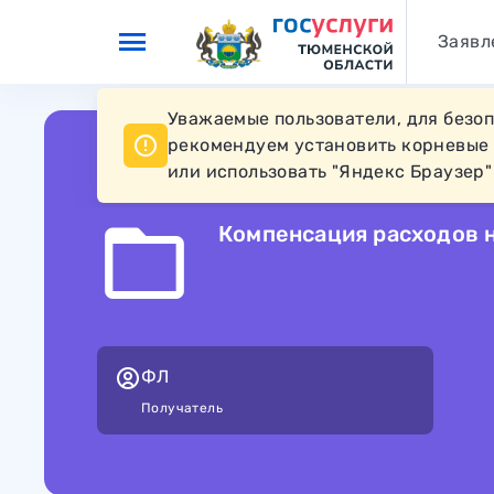
Перейти к основному контенту
Заявл
Уважаемые пользователи, для безо
рекомендуем установить корневые
или использовать "Яндекс Браузер"
К услуге
keyboard_arrow_left
Компенсация расходов н
ФЛ
Получатель