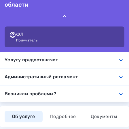
области
ФЛ
Получатель
expand_more
Услугу предоставляет
expand_more
Административный регламент
expand_more
Возникли проблемы?
Об услуге
Подробнее
Документы