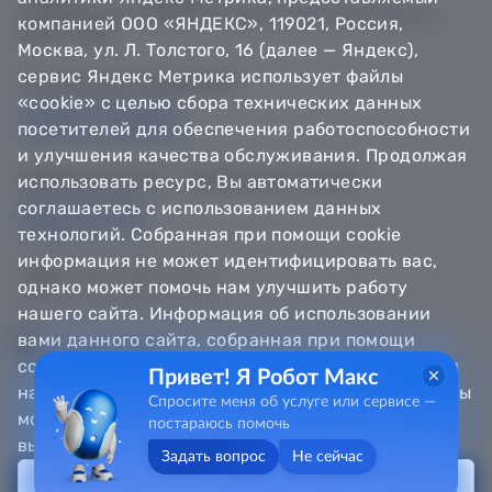
© Департамент информатизации Тюменской области,
компанией ООО «ЯНДЕКС», 119021, Россия,
2018 — 2026
Москва, ул. Л. Толстого, 16 (далее — Яндекс),
сервис Яндекс Метрика использует файлы
Техническая поддержка
«cookie» с целью сбора технических данных
Сообщить об ошибке
посетителей для обеспечения работоспособности
Направить обращение
и улучшения качества обслуживания. Продолжая
Информационно - справочная служба
использовать ресурс, Вы автоматически
8 800 100-12-90
соглашаетесь с использованием данных
8 3452 56-63-30
технологий. Собранная при помощи cookie
информация не может идентифицировать вас,
однако может помочь нам улучшить работу
нашего сайта. Информация об использовании
вами данного сайта, собранная при помощи
cookie, будет передаваться Яндексу и храниться
Привет! Я Робот Макс
на сервере Яндекса в Российской Федерации. Вы
Спросите меня об услуге или сервисе —
можете отказаться от использования «cookie»,
постараюсь помочь
выбрав соответствующие настройки в браузере.
Задать вопрос
Не сейчас
Принять
Получить услугу