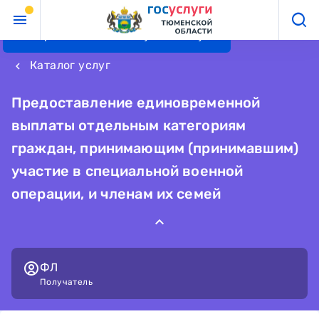
Перейти к основному контенту
Каталог услуг
keyboard_arrow_left
Предоставление единовременной
выплаты отдельным категориям
граждан, принимающим (принимавшим)
участие в специальной военной
операции, и членам их семей
ФЛ
Получатель