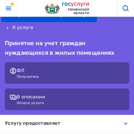
Перейти к основному контенту
К услуге
keyboard_arrow_left
Принятие на учет граждан
нуждающихся в жилых помещениях
ФЛ
Получатель
В описании
Оплата услуги
expand_more
Услугу предоставляет