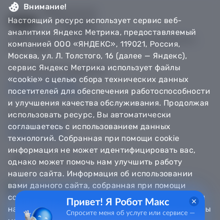
Внимание!
Настоящий ресурс использует сервис веб-
аналитики Яндекс Метрика, предоставляемый
© Департамент информатизации Тюменской области,
компанией ООО «ЯНДЕКС», 119021, Россия,
2018 — 2026
Москва, ул. Л. Толстого, 16 (далее — Яндекс),
сервис Яндекс Метрика использует файлы
Техническая поддержка
«cookie» с целью сбора технических данных
Сообщить об ошибке
посетителей для обеспечения работоспособности
Направить обращение
и улучшения качества обслуживания. Продолжая
Информационно - справочная служба
использовать ресурс, Вы автоматически
8 800 100-12-90
соглашаетесь с использованием данных
8 3452 56-63-30
технологий. Собранная при помощи cookie
информация не может идентифицировать вас,
однако может помочь нам улучшить работу
нашего сайта. Информация об использовании
вами данного сайта, собранная при помощи
cookie, будет передаваться Яндексу и храниться
Привет! Я Робот Макс
на сервере Яндекса в Российской Федерации. Вы
Спросите меня об услуге или сервисе —