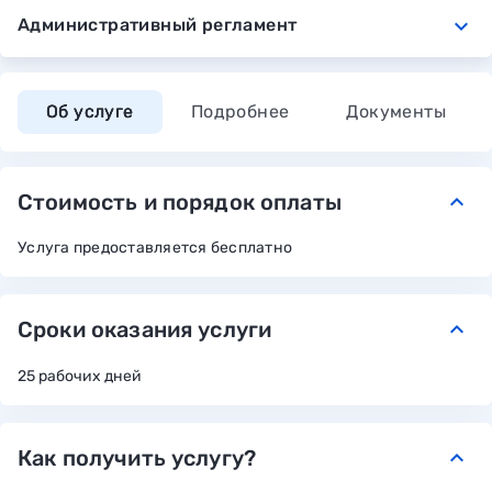
expand_more
Административный регламент
Об услуге
Подробнее
Документы
Стоимость и порядок оплаты
keyboard_arrow_down
Услуга предоставляется бесплатно
Сроки оказания услуги
keyboard_arrow_down
25 рабочих дней
Как получить услугу?
keyboard_arrow_down