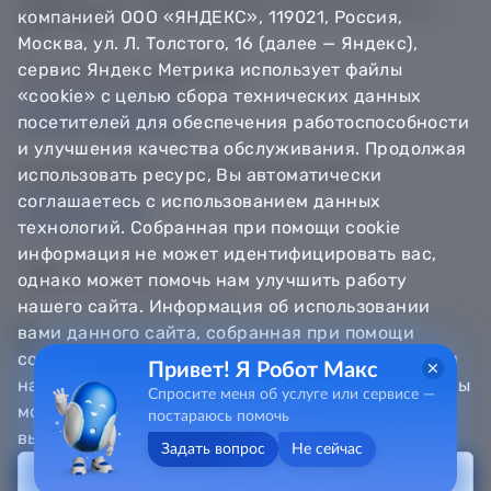
© Департамент информатизации Тюменской области,
компанией ООО «ЯНДЕКС», 119021, Россия,
2018 — 2026
Москва, ул. Л. Толстого, 16 (далее — Яндекс),
сервис Яндекс Метрика использует файлы
Техническая поддержка
«cookie» с целью сбора технических данных
Сообщить об ошибке
посетителей для обеспечения работоспособности
Направить обращение
и улучшения качества обслуживания. Продолжая
Информационно - справочная служба
использовать ресурс, Вы автоматически
8 800 100-12-90
соглашаетесь с использованием данных
8 3452 56-63-30
технологий. Собранная при помощи cookie
информация не может идентифицировать вас,
однако может помочь нам улучшить работу
нашего сайта. Информация об использовании
вами данного сайта, собранная при помощи
cookie, будет передаваться Яндексу и храниться
Привет! Я Робот Макс
на сервере Яндекса в Российской Федерации. Вы
Спросите меня об услуге или сервисе —
можете отказаться от использования «cookie»,
постараюсь помочь
выбрав соответствующие настройки в браузере.
Задать вопрос
Не сейчас
Принять
Получить услугу