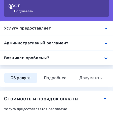
ФЛ
Получатель
expand_more
Услугу предоставляет
expand_more
Административный регламент
expand_more
Возникли проблемы?
Об услуге
Подробнее
Документы
Стоимость и порядок оплаты
keyboard_arrow_down
Услуга предоставляется бесплатно