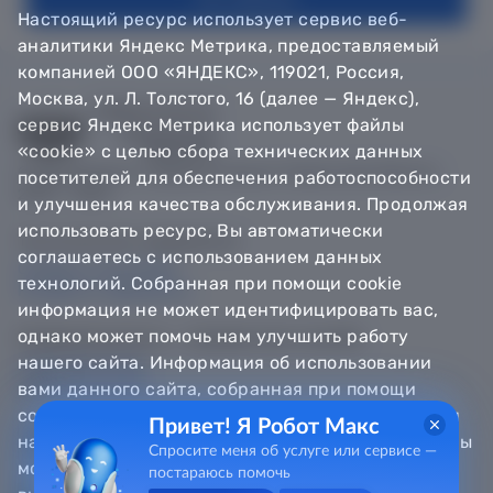
Настоящий ресурс использует сервис веб-
аналитики Яндекс Метрика, предоставляемый
компанией ООО «ЯНДЕКС», 119021, Россия,
Москва, ул. Л. Толстого, 16 (далее — Яндекс),
сервис Яндекс Метрика использует файлы
«cookie» с целью сбора технических данных
© Департамент информатизации Тюменской области,
посетителей для обеспечения работоспособности
2018 — 2026
и улучшения качества обслуживания. Продолжая
использовать ресурс, Вы автоматически
Техническая поддержка
соглашаетесь с использованием данных
Сообщить об ошибке
технологий. Собранная при помощи cookie
Направить обращение
информация не может идентифицировать вас,
однако может помочь нам улучшить работу
Информационно - справочная служба
нашего сайта. Информация об использовании
8 800 100-12-90
8 3452 56-63-30
вами данного сайта, собранная при помощи
cookie, будет передаваться Яндексу и храниться
Привет! Я Робот Макс
на сервере Яндекса в Российской Федерации. Вы
Спросите меня об услуге или сервисе —
можете отказаться от использования «cookie»,
постараюсь помочь