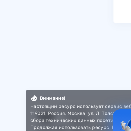
Внимание!
Настоящий ресурс использует сервис ве
119021, Россия, Москва, ул. Л. Толстого,
сбора технических данных посетителей 
© Департамент информатизации Тюменско
Продолжая использовать ресурс, Вы авт