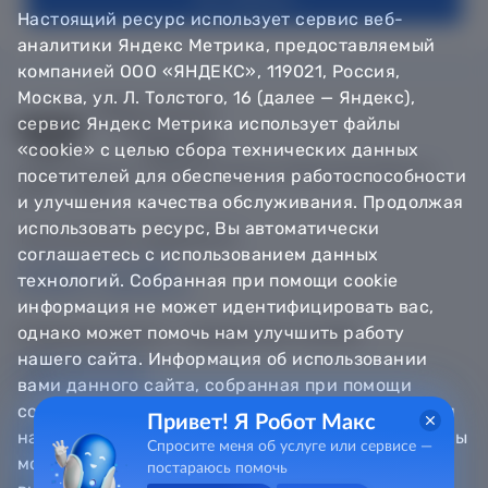
Настоящий ресурс использует сервис веб-
аналитики Яндекс Метрика, предоставляемый
компанией ООО «ЯНДЕКС», 119021, Россия,
Москва, ул. Л. Толстого, 16 (далее — Яндекс),
сервис Яндекс Метрика использует файлы
«cookie» с целью сбора технических данных
© Департамент информатизации Тюменской области,
посетителей для обеспечения работоспособности
2018 — 2026
и улучшения качества обслуживания. Продолжая
использовать ресурс, Вы автоматически
Техническая поддержка
соглашаетесь с использованием данных
Сообщить об ошибке
технологий. Собранная при помощи cookie
Направить обращение
информация не может идентифицировать вас,
однако может помочь нам улучшить работу
Информационно - справочная служба
нашего сайта. Информация об использовании
8 800 100-12-90
8 3452 56-63-30
вами данного сайта, собранная при помощи
cookie, будет передаваться Яндексу и храниться
Привет! Я Робот Макс
на сервере Яндекса в Российской Федерации. Вы
Спросите меня об услуге или сервисе —
можете отказаться от использования «cookie»,
постараюсь помочь