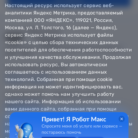
Настоящий ресурс использует сервис веб-
аналитики Яндекс Метрика, предоставляемый
компанией ООО «ЯНДЕКС», 119021, Россия,
Москва, ул. Л. Толстого, 16 (далее — Яндекс),
сервис Яндекс Метрика использует файлы
«cookie» с целью сбора технических данных
© Департамент информатизации Тюменской области,
посетителей для обеспечения работоспособности
2018 — 2026
и улучшения качества обслуживания. Продолжая
использовать ресурс, Вы автоматически
Техническая поддержка
соглашаетесь с использованием данных
Сообщить об ошибке
технологий. Собранная при помощи cookie
Направить обращение
информация не может идентифицировать вас,
однако может помочь нам улучшить работу
Информационно - справочная служба
нашего сайта. Информация об использовании
8 800 100-12-90
8 3452 56-63-30
вами данного сайта, собранная при помощи
cookie, будет передаваться Яндексу и храниться
Привет! Я Робот Макс
на сервере Яндекса в Российской Федерации. Вы
Спросите меня об услуге или сервисе —
можете отказаться от использования «cookie»,
постараюсь помочь