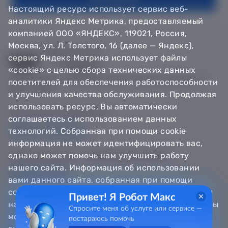
Настоящий ресурс использует сервис веб-
аналитики Яндекс Метрика, предоставляемый
компанией ООО «ЯНДЕКС», 119021, Россия,
Москва, ул. Л. Толстого, 16 (далее — Яндекс),
сервис Яндекс Метрика использует файлы
«cookie» с целью сбора технических данных
© Департамент информатизации Тюменской области,
посетителей для обеспечения работоспособности
2018 — 2026
и улучшения качества обслуживания. Продолжая
использовать ресурс, Вы автоматически
Техническая поддержка
соглашаетесь с использованием данных
Сообщить об ошибке
технологий. Собранная при помощи cookie
Направить обращение
информация не может идентифицировать вас,
однако может помочь нам улучшить работу
Информационно - справочная служба
нашего сайта. Информация об использовании
8 800 100-12-90
8 3452 56-63-30
вами данного сайта, собранная при помощи
cookie, будет передаваться Яндексу и храниться
Привет! Я Робот Макс
на сервере Яндекса в Российской Федерации. Вы
Спросите меня об услуге или сервисе —
можете отказаться от использования «cookie»,
постараюсь помочь