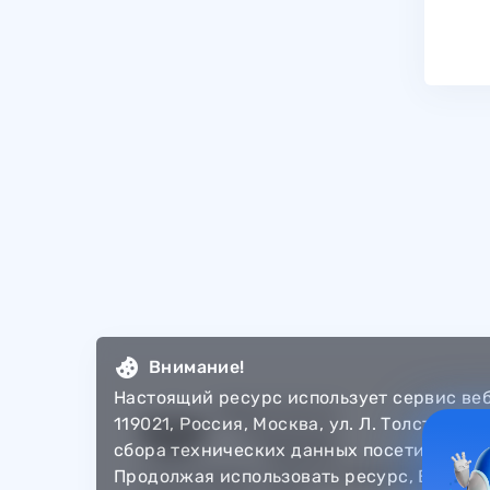
Внимание!
Настоящий ресурс использует сервис ве
119021, Россия, Москва, ул. Л. Толстого,
сбора технических данных посетителей 
© Департамент информатизации Тюменско
Продолжая использовать ресурс, Вы авт