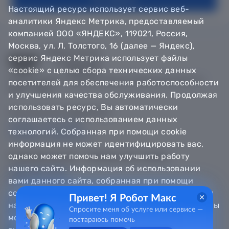
Настоящий ресурс использует сервис веб-
аналитики Яндекс Метрика, предоставляемый
компанией ООО «ЯНДЕКС», 119021, Россия,
Москва, ул. Л. Толстого, 16 (далее — Яндекс),
сервис Яндекс Метрика использует файлы
«cookie» с целью сбора технических данных
© Департамент информатизации Тюменской области,
посетителей для обеспечения работоспособности
2018 — 2026
и улучшения качества обслуживания. Продолжая
использовать ресурс, Вы автоматически
Техническая поддержка
соглашаетесь с использованием данных
Сообщить об ошибке
технологий. Собранная при помощи cookie
Направить обращение
информация не может идентифицировать вас,
однако может помочь нам улучшить работу
Информационно - справочная служба
нашего сайта. Информация об использовании
8 800 100-12-90
8 3452 56-63-30
вами данного сайта, собранная при помощи
cookie, будет передаваться Яндексу и храниться
Привет! Я Робот Макс
на сервере Яндекса в Российской Федерации. Вы
Спросите меня об услуге или сервисе —
можете отказаться от использования «cookie»,
постараюсь помочь