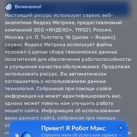
Внимание!
На главную
Настоящий ресурс использует сервис веб-
аналитики Яндекс Метрика, предоставляемый
компанией ООО «ЯНДЕКС», 119021, Россия,
Москва, ул. Л. Толстого, 16 (далее — Яндекс),
сервис Яндекс Метрика использует файлы
«cookie» с целью сбора технических данных
© Департамент информатизации Тюменской области,
посетителей для обеспечения работоспособности
2018 — 2026
и улучшения качества обслуживания. Продолжая
использовать ресурс, Вы автоматически
Техническая поддержка
соглашаетесь с использованием данных
Сообщить об ошибке
технологий. Собранная при помощи cookie
Направить обращение
информация не может идентифицировать вас,
однако может помочь нам улучшить работу
Информационно - справочная служба
нашего сайта. Информация об использовании
8 800 100-12-90
8 3452 56-63-30
вами данного сайта, собранная при помощи
cookie, будет передаваться Яндексу и храниться
Привет! Я Робот Макс
на сервере Яндекса в Российской Федерации. Вы
Спросите меня об услуге или сервисе —