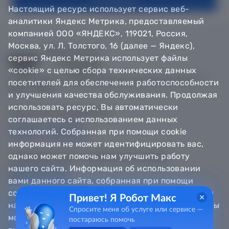
Настоящий ресурс использует сервис веб-
аналитики Яндекс Метрика, предоставляемый
компанией ООО «ЯНДЕКС», 119021, Россия,
Москва, ул. Л. Толстого, 16 (далее — Яндекс),
сервис Яндекс Метрика использует файлы
«cookie» с целью сбора технических данных
© Департамент информатизации Тюменской области,
посетителей для обеспечения работоспособности
2018 — 2026
и улучшения качества обслуживания. Продолжая
использовать ресурс, Вы автоматически
Техническая поддержка
соглашаетесь с использованием данных
Сообщить об ошибке
технологий. Собранная при помощи cookie
Направить обращение
информация не может идентифицировать вас,
однако может помочь нам улучшить работу
Информационно - справочная служба
нашего сайта. Информация об использовании
8 800 100-12-90
8 3452 56-63-30
вами данного сайта, собранная при помощи
cookie, будет передаваться Яндексу и храниться
Привет! Я Робот Макс
на сервере Яндекса в Российской Федерации. Вы
Спросите меня об услуге или сервисе —
можете отказаться от использования «cookie»,
постараюсь помочь