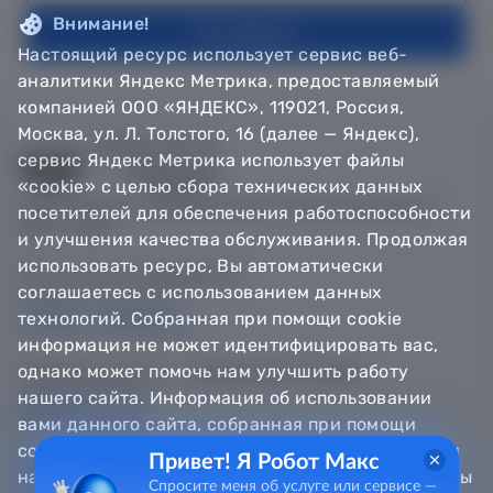
Внимание!
На главную
Настоящий ресурс использует сервис веб-
аналитики Яндекс Метрика, предоставляемый
компанией ООО «ЯНДЕКС», 119021, Россия,
Москва, ул. Л. Толстого, 16 (далее — Яндекс),
сервис Яндекс Метрика использует файлы
«cookie» с целью сбора технических данных
© Департамент информатизации Тюменской области,
посетителей для обеспечения работоспособности
2018 — 2026
и улучшения качества обслуживания. Продолжая
использовать ресурс, Вы автоматически
Техническая поддержка
соглашаетесь с использованием данных
Сообщить об ошибке
технологий. Собранная при помощи cookie
Направить обращение
информация не может идентифицировать вас,
однако может помочь нам улучшить работу
Информационно - справочная служба
нашего сайта. Информация об использовании
8 800 100-12-90
8 3452 56-63-30
вами данного сайта, собранная при помощи
cookie, будет передаваться Яндексу и храниться
Привет! Я Робот Макс
на сервере Яндекса в Российской Федерации. Вы
Спросите меня об услуге или сервисе —