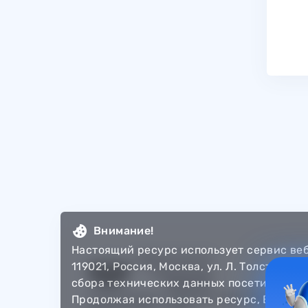
Внимание!
Настоящий ресурс использует сервис ве
119021, Россия, Москва, ул. Л. Толстого,
сбора технических данных посетителей 
© Департамент информатизации Тюменско
Продолжая использовать ресурс, Вы авт