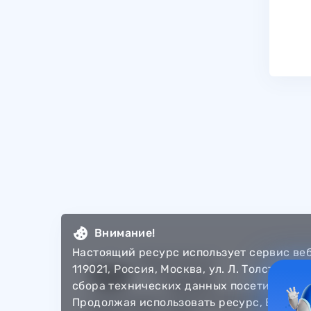
Внимание!
Настоящий ресурс использует сервис ве
119021, Россия, Москва, ул. Л. Толстого,
сбора технических данных посетителей 
© Департамент информатизации Тюменско
Продолжая использовать ресурс, Вы авт