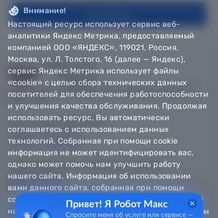
Внимание!
На главную
Настоящий ресурс использует сервис веб-
аналитики Яндекс Метрика, предоставляемый
компанией ООО «ЯНДЕКС», 119021, Россия,
Москва, ул. Л. Толстого, 16 (далее — Яндекс),
сервис Яндекс Метрика использует файлы
«cookie» с целью сбора технических данных
© Департамент информатизации Тюменской области,
посетителей для обеспечения работоспособности
2018 — 2026
и улучшения качества обслуживания. Продолжая
использовать ресурс, Вы автоматически
Техническая поддержка
соглашаетесь с использованием данных
Сообщить об ошибке
технологий. Собранная при помощи cookie
Направить обращение
информация не может идентифицировать вас,
однако может помочь нам улучшить работу
Информационно - справочная служба
нашего сайта. Информация об использовании
8 800 100-12-90
8 3452 56-63-30
вами данного сайта, собранная при помощи
cookie, будет передаваться Яндексу и храниться
Привет! Я Робот Макс
на сервере Яндекса в Российской Федерации. Вы
Спросите меня об услуге или сервисе —