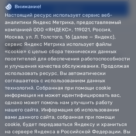
Внимание!
На главную
Настоящий ресурс использует сервис веб-
аналитики Яндекс Метрика, предоставляемый
компанией ООО «ЯНДЕКС», 119021, Россия,
Москва, ул. Л. Толстого, 16 (далее — Яндекс),
сервис Яндекс Метрика использует файлы
«cookie» с целью сбора технических данных
© Департамент информатизации Тюменской области,
посетителей для обеспечения работоспособности
2018 — 2026
и улучшения качества обслуживания. Продолжая
использовать ресурс, Вы автоматически
Техническая поддержка
соглашаетесь с использованием данных
Сообщить об ошибке
технологий. Собранная при помощи cookie
Направить обращение
информация не может идентифицировать вас,
однако может помочь нам улучшить работу
Информационно - справочная служба
нашего сайта. Информация об использовании
8 800 100-12-90
8 3452 56-63-30
вами данного сайта, собранная при помощи
cookie, будет передаваться Яндексу и храниться
на сервере Яндекса в Российской Федерации. Вы