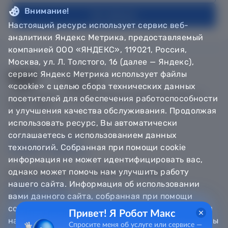
Внимание!
На главную
Настоящий ресурс использует сервис веб-
аналитики Яндекс Метрика, предоставляемый
компанией ООО «ЯНДЕКС», 119021, Россия,
Москва, ул. Л. Толстого, 16 (далее — Яндекс),
сервис Яндекс Метрика использует файлы
«cookie» с целью сбора технических данных
© Департамент информатизации Тюменской области,
посетителей для обеспечения работоспособности
2018 — 2026
и улучшения качества обслуживания. Продолжая
использовать ресурс, Вы автоматически
Техническая поддержка
соглашаетесь с использованием данных
Сообщить об ошибке
технологий. Собранная при помощи cookie
Направить обращение
информация не может идентифицировать вас,
однако может помочь нам улучшить работу
Информационно - справочная служба
нашего сайта. Информация об использовании
8 800 100-12-90
8 3452 56-63-30
вами данного сайта, собранная при помощи
cookie, будет передаваться Яндексу и храниться
Привет! Я Робот Макс
на сервере Яндекса в Российской Федерации. Вы
Спросите меня об услуге или сервисе —