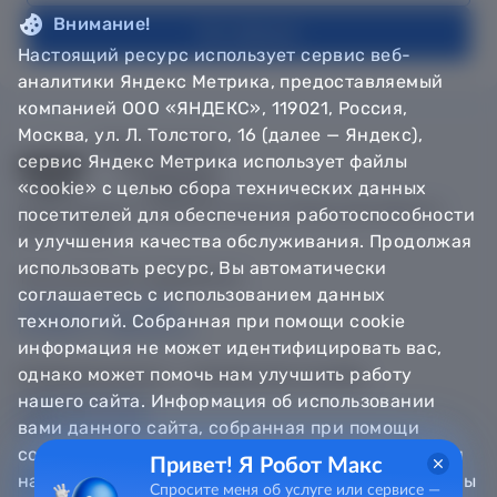
Внимание!
На главную
Настоящий ресурс использует сервис веб-
аналитики Яндекс Метрика, предоставляемый
компанией ООО «ЯНДЕКС», 119021, Россия,
Москва, ул. Л. Толстого, 16 (далее — Яндекс),
сервис Яндекс Метрика использует файлы
«cookie» с целью сбора технических данных
© Департамент информатизации Тюменской области,
посетителей для обеспечения работоспособности
2018 — 2026
и улучшения качества обслуживания. Продолжая
использовать ресурс, Вы автоматически
Техническая поддержка
соглашаетесь с использованием данных
Сообщить об ошибке
технологий. Собранная при помощи cookie
Направить обращение
информация не может идентифицировать вас,
однако может помочь нам улучшить работу
Информационно - справочная служба
нашего сайта. Информация об использовании
8 800 100-12-90
8 3452 56-63-30
вами данного сайта, собранная при помощи
cookie, будет передаваться Яндексу и храниться
Привет! Я Робот Макс
на сервере Яндекса в Российской Федерации. Вы
Спросите меня об услуге или сервисе —