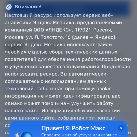
Внимание!
На главную
Настоящий ресурс использует сервис веб-
аналитики Яндекс Метрика, предоставляемый
компанией ООО «ЯНДЕКС», 119021, Россия,
Москва, ул. Л. Толстого, 16 (далее — Яндекс),
сервис Яндекс Метрика использует файлы
«cookie» с целью сбора технических данных
© Департамент информатизации Тюменской области,
посетителей для обеспечения работоспособности
2018 — 2026
и улучшения качества обслуживания. Продолжая
использовать ресурс, Вы автоматически
Техническая поддержка
соглашаетесь с использованием данных
Сообщить об ошибке
технологий. Собранная при помощи cookie
Направить обращение
информация не может идентифицировать вас,
однако может помочь нам улучшить работу
Информационно - справочная служба
нашего сайта. Информация об использовании
8 800 100-12-90
8 3452 56-63-30
вами данного сайта, собранная при помощи
cookie, будет передаваться Яндексу и храниться
Привет! Я Робот Макс
на сервере Яндекса в Российской Федерации. Вы
Спросите меня об услуге или сервисе —