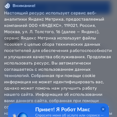
Внимание!
На главную
Настоящий ресурс использует сервис веб-
аналитики Яндекс Метрика, предоставляемый
компанией ООО «ЯНДЕКС», 119021, Россия,
Москва, ул. Л. Толстого, 16 (далее — Яндекс),
сервис Яндекс Метрика использует файлы
«cookie» с целью сбора технических данных
© Департамент информатизации Тюменской области,
посетителей для обеспечения работоспособности
2018 — 2026
и улучшения качества обслуживания. Продолжая
использовать ресурс, Вы автоматически
Техническая поддержка
соглашаетесь с использованием данных
Сообщить об ошибке
технологий. Собранная при помощи cookie
Направить обращение
информация не может идентифицировать вас,
однако может помочь нам улучшить работу
Информационно - справочная служба
нашего сайта. Информация об использовании
8 800 100-12-90
8 3452 56-63-30
вами данного сайта, собранная при помощи
cookie, будет передаваться Яндексу и храниться
Привет! Я Робот Макс
на сервере Яндекса в Российской Федерации. Вы
Спросите меня об услуге или сервисе —