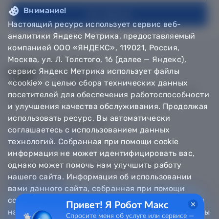
Внимание!
На главную
Настоящий ресурс использует сервис веб-
аналитики Яндекс Метрика, предоставляемый
компанией ООО «ЯНДЕКС», 119021, Россия,
Москва, ул. Л. Толстого, 16 (далее — Яндекс),
сервис Яндекс Метрика использует файлы
«cookie» с целью сбора технических данных
© Департамент информатизации Тюменской области,
посетителей для обеспечения работоспособности
2018 — 2026
и улучшения качества обслуживания. Продолжая
использовать ресурс, Вы автоматически
Техническая поддержка
соглашаетесь с использованием данных
Сообщить об ошибке
технологий. Собранная при помощи cookie
Направить обращение
информация не может идентифицировать вас,
однако может помочь нам улучшить работу
Информационно - справочная служба
нашего сайта. Информация об использовании
8 800 100-12-90
8 3452 56-63-30
вами данного сайта, собранная при помощи
cookie, будет передаваться Яндексу и храниться
Привет! Я Робот Макс
на сервере Яндекса в Российской Федерации. Вы
Спросите меня об услуге или сервисе —