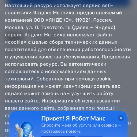
Настоящий ресурс использует сервис веб-
аналитики Яндекс Метрика, предоставляемый
компанией ООО «ЯНДЕКС», 119021, Россия,
Москва, ул. Л. Толстого, 16 (далее — Яндекс),
сервис Яндекс Метрика использует файлы
«cookie» с целью сбора технических данных
© Департамент информатизации Тюменской области,
посетителей для обеспечения работоспособности
2018 — 2026
и улучшения качества обслуживания. Продолжая
использовать ресурс, Вы автоматически
Техническая поддержка
соглашаетесь с использованием данных
Сообщить об ошибке
технологий. Собранная при помощи cookie
Направить обращение
информация не может идентифицировать вас,
однако может помочь нам улучшить работу
Информационно - справочная служба
нашего сайта. Информация об использовании
8 800 100-12-90
8 3452 56-63-30
вами данного сайта, собранная при помощи
cookie, будет передаваться Яндексу и храниться
Привет! Я Робот Макс
на сервере Яндекса в Российской Федерации. Вы
Спросите меня об услуге или сервисе —
можете отказаться от использования «cookie»,
постараюсь помочь