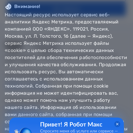
Внимание!
На главную
Настоящий ресурс использует сервис веб-
аналитики Яндекс Метрика, предоставляемый
компанией ООО «ЯНДЕКС», 119021, Россия,
Москва, ул. Л. Толстого, 16 (далее — Яндекс),
сервис Яндекс Метрика использует файлы
«cookie» с целью сбора технических данных
© Департамент информатизации Тюменской области,
посетителей для обеспечения работоспособности
2018 — 2026
и улучшения качества обслуживания. Продолжая
использовать ресурс, Вы автоматически
Техническая поддержка
соглашаетесь с использованием данных
Сообщить об ошибке
технологий. Собранная при помощи cookie
Направить обращение
информация не может идентифицировать вас,
однако может помочь нам улучшить работу
Информационно - справочная служба
нашего сайта. Информация об использовании
8 800 100-12-90
8 3452 56-63-30
вами данного сайта, собранная при помощи
cookie, будет передаваться Яндексу и храниться
Привет! Я Робот Макс
на сервере Яндекса в Российской Федерации. Вы
Спросите меня об услуге или сервисе —