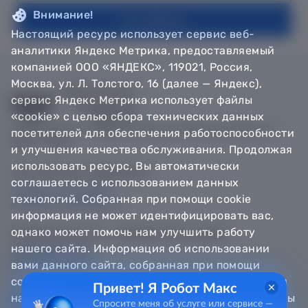
Внимание!
На главную
Настоящий ресурс использует сервис веб-
аналитики Яндекс Метрика, предоставляемый
компанией ООО «ЯНДЕКС», 119021, Россия,
Москва, ул. Л. Толстого, 16 (далее — Яндекс),
сервис Яндекс Метрика использует файлы
«cookie» с целью сбора технических данных
© Департамент информатизации Тюменской области,
посетителей для обеспечения работоспособности
2018 — 2026
и улучшения качества обслуживания. Продолжая
использовать ресурс, Вы автоматически
Техническая поддержка
соглашаетесь с использованием данных
Сообщить об ошибке
технологий. Собранная при помощи cookie
Направить обращение
информация не может идентифицировать вас,
однако может помочь нам улучшить работу
Информационно - справочная служба
нашего сайта. Информация об использовании
8 800 100-12-90
8 3452 56-63-30
вами данного сайта, собранная при помощи
cookie, будет передаваться Яндексу и храниться
Привет! Я Робот Макс
на сервере Яндекса в Российской Федерации. Вы
Спросите меня об услуге или сервисе —