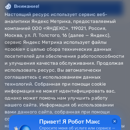
Внимание!
На главную
Настоящий ресурс использует сервис веб-
аналитики Яндекс Метрика, предоставляемый
компанией ООО «ЯНДЕКС», 119021, Россия,
Москва, ул. Л. Толстого, 16 (далее — Яндекс),
сервис Яндекс Метрика использует файлы
«cookie» с целью сбора технических данных
© Департамент информатизации Тюменской области,
посетителей для обеспечения работоспособности
2018 — 2026
и улучшения качества обслуживания. Продолжая
использовать ресурс, Вы автоматически
Техническая поддержка
соглашаетесь с использованием данных
Сообщить об ошибке
технологий. Собранная при помощи cookie
Направить обращение
информация не может идентифицировать вас,
однако может помочь нам улучшить работу
Информационно - справочная служба
нашего сайта. Информация об использовании
8 800 100-12-90
8 3452 56-63-30
вами данного сайта, собранная при помощи
cookie, будет передаваться Яндексу и храниться
Привет! Я Робот Макс
на сервере Яндекса в Российской Федерации. Вы
Спросите меня об услуге или сервисе —