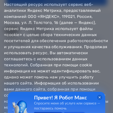
Настоящий ресурс использует сервис веб-
аналитики Яндекс Метрика, предоставляемый
компанией ООО «ЯНДЕКС», 119021, Россия,
Москва, ул. Л. Толстого, 16 (далее — Яндекс),
сервис Яндекс Метрика использует файлы
«cookie» с целью сбора технических данных
© Департамент информатизации Тюменской области,
посетителей для обеспечения работоспособности
2018 — 2026
и улучшения качества обслуживания. Продолжая
использовать ресурс, Вы автоматически
Техническая поддержка
соглашаетесь с использованием данных
Сообщить об ошибке
технологий. Собранная при помощи cookie
Направить обращение
информация не может идентифицировать вас,
однако может помочь нам улучшить работу
Информационно - справочная служба
нашего сайта. Информация об использовании
8 800 100-12-90
8 3452 56-63-30
вами данного сайта, собранная при помощи
cookie, будет передаваться Яндексу и храниться
Привет! Я Робот Макс
на сервере Яндекса в Российской Федерации. Вы
Спросите меня об услуге или сервисе —
можете отказаться от использования «cookie»,
постараюсь помочь